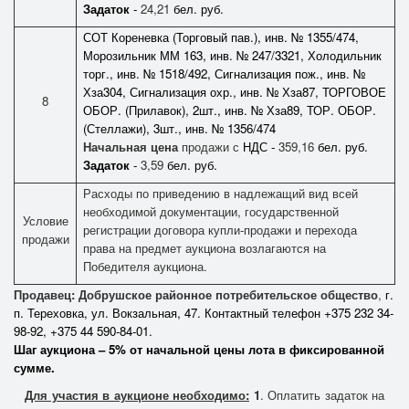
Задаток
-
24,21
бел. руб.
СОТ Кореневка (Торговый пав.), инв. № 1355/474,
Морозильник ММ 163, инв. № 247/3321, Холодильник
торг., инв. № 1518/492, Сигнализация пож., инв. №
Хза304, Сигнализация охр., инв. № Хза87, ТОРГОВОЕ
8
ОБОР. (Прилавок), 2шт., инв. № Хза89, ТОР. ОБОР.
(Стеллажи), 3шт., инв. № 1356/474
Начальная цена
продажи с
НДС -
359,16
бел. руб.
Задаток
-
3,59
бел. руб.
Расходы по приведению в надлежащий вид всей
необходимой документации, государственной
Условие
регистрации договора купли-продажи и перехода
продажи
права на предмет аукциона возлагаются на
Победителя аукциона.
Продавец: Добрушское районное потребительское общество
,
г.
п. Тереховка, ул. Вокзальная, 47. Контактный телефон +375 232 34-
98-92, +375 44 590-84-01.
Шаг аукциона – 5% от начальной цены лота в фиксированной
сумме.
Для участия в аукционе необходимо:
1
. Оплатить задаток на