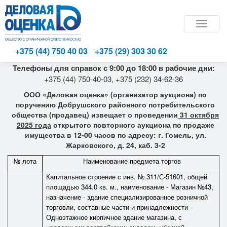
Toggle
naviga
+375 (44) 750 40 03
+375 (29) 303 30 62
Телефоны для справок с 9:00 до 18:00 в рабочие дни:
+375 (44) 750-40-03, +375 (232) 34-62-36
ООО «Деловая оценка» (организатор аукциона) по
поручению Добрушского районного потребительского
общества (продавец) извещает о проведении
31 октября
2025 года
открытого повторного аукциона по продаже
имущества в 12-00 часов по адресу: г. Гомель, ул.
Жарковского, д. 24, каб. 3-2
№ лота
Наименование предмета торгов
Капитальное строение с инв. № 311/С-51601, общей
площадью 344.0 кв. м., наименование - Магазин №43,
назначение - здание специализированное розничной
торговли, составные части и принадлежности -
Одноэтажное кирпичное здание магазина, с