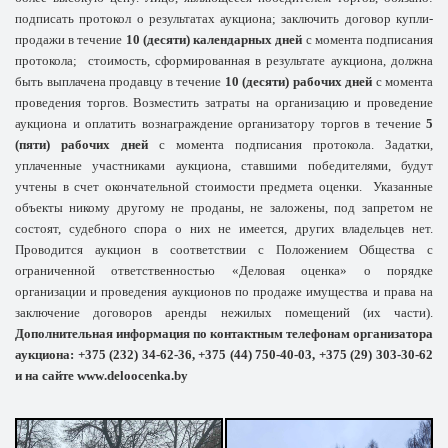
подписать протокол о результатах аукциона; заключить договор купли-
продажи в течение
10 (десяти) календарных дней
с момента подписания
протокола;
стоимость, сформированная в результате аукциона, должна
быть выплачена продавцу в течение
10 (десяти) рабочих дней
с момента
проведения торгов. Возместить затраты на организацию и проведение
аукциона и оплатить вознаграждение организатору торгов в течение
5
(пяти)
рабочих дней
с момента подписания протокола. Задатки,
уплаченные участниками аукциона, ставшими победителями, будут
учтены в счет окончательной стоимости предмета оценки.
Указанные
объекты никому другому не проданы, не заложены, под запретом не
состоят, судебного спора о них не имеется, других владельцев нет.
Проводится аукцион в соответствии с Положением Общества с
ограниченной ответственностью «Деловая оценка» о порядке
организации и проведения аукционов по продаже имущества и права на
заключение договоров аренды нежилых помещений (их части).
Дополнительная информация по контактным телефонам организатора
аукциона: +375 (232) 34-62-36, +375 (44) 750-40-03, +375 (29) 303-30-62
и на сайте
www
.
deloocenka
.
by