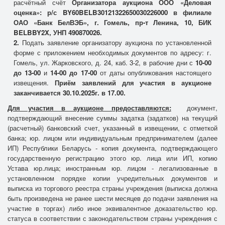
расчётный счёт
Организатора аукциона ООО «Деловая
оценка»: р/с BY60BELB30121322650030226000 в филиале
ОАО «Банк БелВЭБ», г. Гомель, пр-т Ленина, 10, БИК
BELBBY2X, УНП 490870026.
2.
Подать заявление организатору аукциона по установленной
форме с приложением необходимых документов по адресу: г.
Гомель, ул. Жарковского, д. 24, каб. 3-2, в рабочие дни с
10-00
до 13-00
и
14-00 до 17-00
от даты опубликования настоящего
извещения.
Приём заявлений для участия в аукционе
заканчивается
30.10.2025г. в 17.00.
Для участия в аукционе предоставляются:
документ,
подтверждающий внесение суммы задатка (задатков) на текущий
(расчетный) банковский счет, указанный в извещении, с отметкой
банка; юр. лицом или индивидуальным предпринимателем (далее
ИП) Республики Беларусь - копия документа, подтверждающего
государственную регистрацию этого юр. лица или ИП, копию
Устава юр.лица; иностранным юр. лицом - легализованные в
установленном порядке копии учредительных документов и
выписка из торгового реестра страны учреждения (выписка должна
быть произведена не ранее шести месяцев до подачи заявления на
участие в торгах) либо иное эквивалентное доказательство юр.
статуса в соответствии с законодательством страны учреждения с