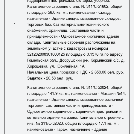
надворными постройками: складом, уборной.
Капитальное строение с инв. № 311/С-51602, общей
площадью 56,0 кв. м., наименование - Склад,
назначение - Здание специализированное складов,
1
торговых баз, баз материально-технического
снабжения, хранилищ, составные части и
принадлежности - Одноэтажное кирпичное здание
склада. Капитальные строения расположены на
земельном участке с кадастровым номером
321282808301000125 площадью 0.1576 га по адресу
Гомельская обл., Добрушский р-н, Кормянский с/с, д.
Хорошевка, ул. Юбилейная, 1А
Начальная цена
продажи с
НДС -
2 658,00
бел. руб.
Задаток
-
26,58
бел. руб.
Капитальное строение с инв. № 311/С-52024, общей
площадью 141.9 кв. м., наименование - Магазин №14,
назначение - Здание специализированное розничной
торговли, составные части и принадлежности -
Одноэтажное кирпичное с кирпичной пристройкой и
котельной здание магазина. Капитальное строение с
инв. № 311/С-52023, общей площадью 17.1 кв. м.,
наименование - Гараж, назначение - Здание