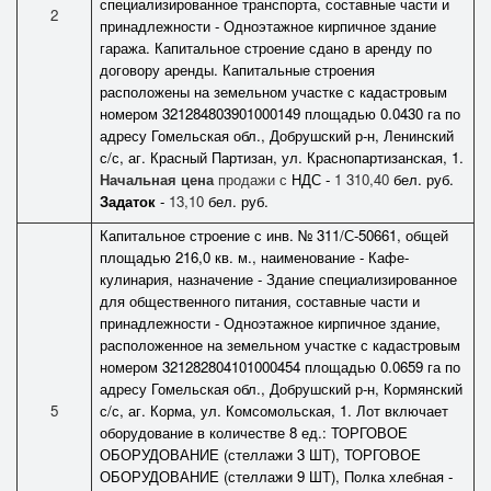
специализированное транспорта, составные части и
2
принадлежности - Одноэтажное кирпичное здание
гаража. Капитальное строение сдано в аренду по
договору аренды. Капитальные строения
расположены на земельном участке с кадастровым
номером 321284803901000149 площадью 0.0430 га по
адресу Гомельская обл., Добрушский р-н, Ленинский
с/с, аг. Красный Партизан, ул. Краснопартизанская, 1.
Начальная цена
продажи с
НДС -
1 310,40
бел. руб.
Задаток
-
13,10
бел. руб.
Капитальное строение с инв. № 311/С-50661, общей
площадью 216,0 кв. м., наименование - Кафе-
кулинария, назначение - Здание специализированное
для общественного питания, составные части и
принадлежности - Одноэтажное кирпичное здание,
расположенное на земельном участке с кадастровым
номером 321282804101000454 площадью 0.0659 га по
адресу Гомельская обл., Добрушский р-н, Кормянский
5
с/с, аг. Корма, ул. Комсомольская, 1. Лот включает
оборудование в количестве 8 ед.: ТОРГОВОЕ
ОБОРУДОВАНИЕ (стеллажи 3 ШТ), ТОРГОВОЕ
ОБОРУДОВАНИЕ (стеллажи 9 ШТ), Полка хлебная -