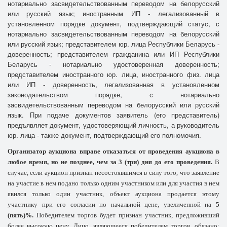
нотариально засвидетельствованным переводом на белорусский
или русский язык; иностранным ИП - легализованный в
установленном порядке документ, подтверждающий статус, с
нотариально засвидетельствованным переводом на белорусский
или русский язык; представителем юр. лица Республики Беларусь -
доверенность; представителем гражданина или ИП Республики
Беларусь - нотариально удостоверенная доверенность;
представителем иностранного юр. лица, иностранного физ. лица
или ИП - доверенность, легализованная в установленном
законодательством порядке, с нотариально
засвидетельствованным переводом на белорусский или русский
язык. При подаче документов заявитель (его представитель)
предъявляет документ, удостоверяющий личность, а руководитель
юр. лица - также документ, подтверждающий его полномочия.
Организатор аукциона вправе отказаться от проведения аукциона в
любое время, но не позднее, чем за 3 (три) дня до его проведения.
В
случае, если аукцион признан несостоявшимся в силу того, что заявление
на участие в нем подано только одним участником или для участия в нем
явился только один участник, объект аукциона продается этому
участнику при его согласии по начальной цене, увеличенной на
5
(пять)%.
Победителем торгов будет признан участник, предложивший
более высокую цену.
Лицо, являющееся победителем торгов, обязано: